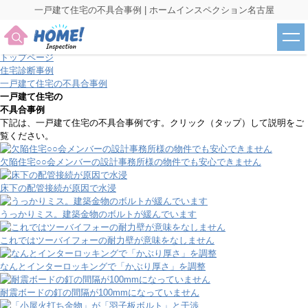
一戸建て住宅の不具合事例 | ホームインスペクション名古屋
トップページ
住宅診断事例
一戸建て住宅の不具合事例
一戸建て住宅の
不具合事例
下記は、一戸建て住宅の不具合事例です。クリック（タップ）して説明をご
覧ください。
欠陥住宅○○会メンバーの設計事務所様の物件でも安心できません
床下の配管接続が原因で水浸
うっかりミス。建築金物のボルトが緩んでいます
これではツーバイフォーの耐力壁が意味をなしません
なんとインターロッキングで「かぶり厚さ」を調整
耐震ボードの釘の間隔が100mmになっていません