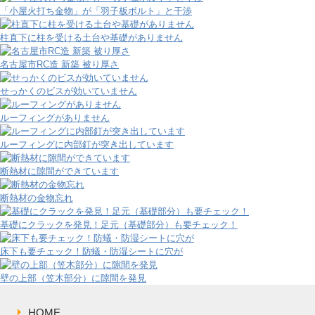
「小屋火打ち金物」が「羽子板ボルト」と干渉
柱直下に柱を受ける土台や基礎がありません
名古屋市RC造 新築 被り厚さ
せっかくのビスが効いていません
ルーフィングがありません
ルーフィングに内部釘が突き出しています
断熱材に隙間ができています
断熱材の金物忘れ
基礎にクラックを発見！足元（基礎部分）も要チェック！
床下も要チェック！防蟻・防湿シートに穴が
壁の上部（笠木部分）に隙間を発見
HOME